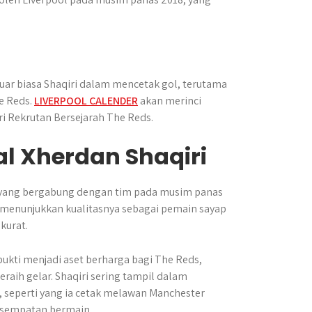
uar biasa Shaqiri dalam mencetak gol, terutama
e Reds.
LIVERPOOL CALENDER
akan merinci
i Rekrutan Bersejarah The Reds.
al Xherdan Shaqiri
ol yang bergabung dengan tim pada musim panas
ng menunjukkan kualitasnya sebagai pemain sayap
kurat.
bukti menjadi aset berharga bagi The Reds,
ih gelar. Shaqiri sering tampil dalam
 seperti yang ia cetak melawan Manchester
kesempatan bermain.