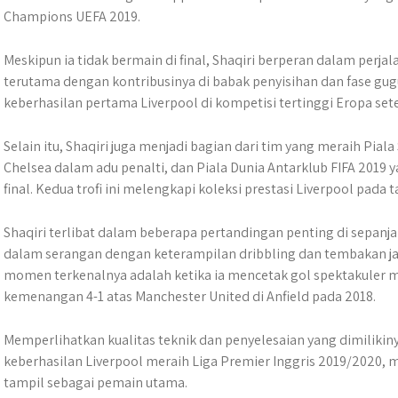
Champions UEFA 2019.
Meskipun ia tidak bermain di final, Shaqiri berperan dalam perjal
terutama dengan kontribusinya di babak penyisihan dan fase g
keberhasilan pertama Liverpool di kompetisi tertinggi Eropa sete
Selain itu, Shaqiri juga menjadi bagian dari tim yang meraih Pi
Chelsea dalam adu penalti, dan Piala Dunia Antarklub FIFA 2019
final. Kedua trofi ini melengkapi koleksi prestasi Liverpool pada 
Shaqiri terlibat dalam beberapa pertandingan penting di sepa
dalam serangan dengan keterampilan dribbling dan tembakan ja
momen terkenalnya adalah ketika ia mencetak gol spektakuler m
kemenangan 4-1 atas Manchester United di Anfield pada 2018.
Memperlihatkan kualitas teknik dan penyelesaian yang dimilikiny
keberhasilan Liverpool meraih Liga Premier Inggris 2019/2020, m
tampil sebagai pemain utama.