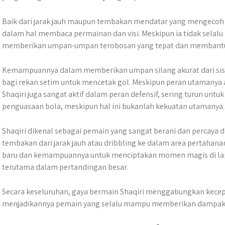
Baik dari jarak jauh maupun tembakan mendatar yang mengecoh kip
dalam hal membaca permainan dan visi. Meskipun ia tidak selalu
memberikan umpan-umpan terobosan yang tepat dan membant
Kemampuannya dalam memberikan umpan silang akurat dari sisi
bagi rekan setim untuk mencetak gol. Meskipun peran utamanya 
Shaqiri juga sangat aktif dalam peran defensif, sering turun un
penguasaan bola, meskipun hal ini bukanlah kekuatan utamanya.
Shaqiri dikenal sebagai pemain yang sangat berani dan percaya d
tembakan dari jarak jauh atau dribbling ke dalam area pertahan
baru dan kemampuannya untuk menciptakan momen magis di la
terutama dalam pertandingan besar.
Secara keseluruhan, gaya bermain Shaqiri menggabungkan kecepa
menjadikannya pemain yang selalu mampu memberikan dampak b