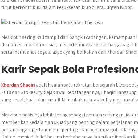
t
e
s
e
p
e
turut berkontribusi dalam kesuksesan klub di era Jürgen Klopp.
s
b
e
g
e
A
o
n
r
p
o
g
a
p
k
e
m
Meskipun sering kali tampil dari bangku cadangan, kemampuan l
r
di momen-momen krusial, menjadikannya aset berharga bagi Th
serta membahas segala aspek yang berkaitan dari Xherdan Shaqir
Karir Sepak Bola Profesion
Xherdan Shaqiri
adalah salah satu rekrutan bersejarah Liverpo
2018 dari Stoke City. Sejak awal kedatangannya, Shaqiri langsu
yang cepat, kuat, dan memiliki tembakan jarak jauh yang sangat a
Meskipun posisinya lebih sering sebagai pemain cadangan, ia ter
memberikan kedalaman skuad yang penting dalam perjalanan mera
pertandingan-pertandingan penting, dan beberapa gol indahnya,
United, menjadi bukti betapa berbahayanya ia ketika diberikan 