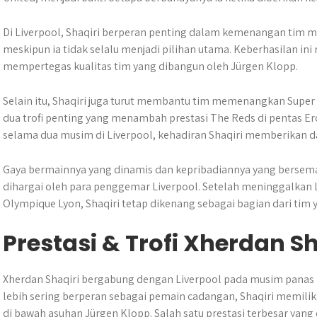
Di Liverpool, Shaqiri berperan penting dalam kemenangan tim m
meskipun ia tidak selalu menjadi pilihan utama. Keberhasilan in
mempertegas kualitas tim yang dibangun oleh Jürgen Klopp.
Selain itu, Shaqiri juga turut membantu tim memenangkan Super 
dua trofi penting yang menambah prestasi The Reds di pentas E
selama dua musim di Liverpool, kehadiran Shaqiri memberikan d
Gaya bermainnya yang dinamis dan kepribadiannya yang bersema
dihargai oleh para penggemar Liverpool. Setelah meninggalkan
Olympique Lyon, Shaqiri tetap dikenang sebagai bagian dari tim
Prestasi & Trofi Xherdan Sh
Xherdan Shaqiri bergabung dengan Liverpool pada musim panas 20
lebih sering berperan sebagai pemain cadangan, Shaqiri memiliki
di bawah asuhan Jürgen Klopp. Salah satu prestasi terbesar yang 