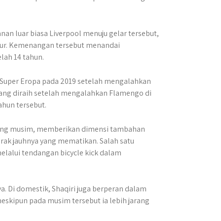
anan luar biasa Liverpool menuju gelar tersebut,
ugur. Kemenangan tersebut menandai
lah 14 tahun.
ala Super Eropa pada 2019 setelah mengalahkan
 yang diraih setelah mengalahkan Flamengo di
tahun tersebut.
njang musim, memberikan dimensi tambahan
rak jauhnya yang mematikan. Salah satu
elalui tendangan bicycle kick dalam
a. Di domestik, Shaqiri juga berperan dalam
eskipun pada musim tersebut ia lebih jarang