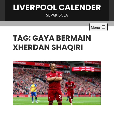
Skip
LIVERPOOL CALENDER
to
content
SEPAK BOLA
Menu
Open
TAG:
GAYA BERMAIN
the
main
menu
XHERDAN SHAQIRI