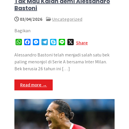
Tak Mau Kalah demi Alessandro
Bastoni
03/04/2026
Uncategorized
Bagikan
W
F
M
T
S
L
X
Share
h
a
e
e
k
i
a
c
s
l
y
n
Alessandro Bastoni telah menjadi salah satu bek
t
e
s
e
p
e
paling menonjol di Serie A bersama Inter Milan.
s
b
e
g
e
Bek berusia 26 tahun ini […]
A
o
n
r
p
o
g
a
Read more →
p
k
e
m
r