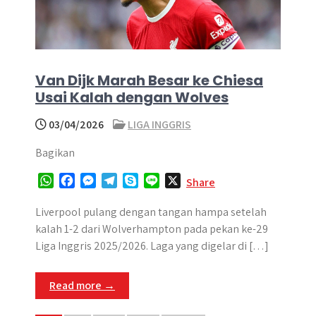
Van Dijk Marah Besar ke Chiesa
Usai Kalah dengan Wolves
03/04/2026
LIGA INGGRIS
Bagikan
W
F
M
T
S
L
X
Share
h
a
e
e
k
i
a
c
s
l
y
n
Liverpool pulang dengan tangan hampa setelah
t
e
s
e
p
e
kalah 1-2 dari Wolverhampton pada pekan ke-29
s
b
e
g
e
Liga Inggris 2025/2026. Laga yang digelar di […]
A
o
n
r
p
o
g
a
Read more →
p
k
e
m
r