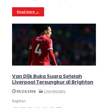
p
o
g
a
p
k
e
m
Read more →
r
Van Dijk Buka Suara Setelah
Liverpool Tersungkur di Brighton
03/23/2026
LIGA INGGRIS
Bagikan