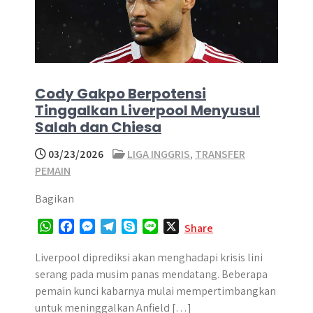
Cody Gakpo Berpotensi
Tinggalkan Liverpool Menyusul
Salah dan Chiesa
03/23/2026
LIGA INGGRIS
,
TRANSFER
PEMAIN
Bagikan
W
F
M
T
S
L
X
Share
h
a
e
e
k
i
a
c
s
l
y
n
Liverpool diprediksi akan menghadapi krisis lini
t
e
s
e
p
e
serang pada musim panas mendatang. Beberapa
s
b
e
g
e
pemain kunci kabarnya mulai mempertimbangkan
A
o
n
r
untuk meninggalkan Anfield […]