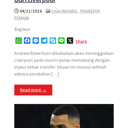
dari Liverpool
04/11/2026
LIGA INGGRIS
,
TRANSFER
PEMAIN
Bagikan
W
F
M
T
S
L
X
Share
h
a
e
e
k
i
a
c
s
l
y
n
Andrew Robertson dikabarkan akan meninggalkan
t
e
s
e
p
e
Liverpool pada musim panas mendatang dengan
s
b
e
g
e
status bebas transfer. Situasi ini muncul setelah
A
o
n
r
adanya perubahan […]
p
o
g
a
p
k
e
m
Read more →
r