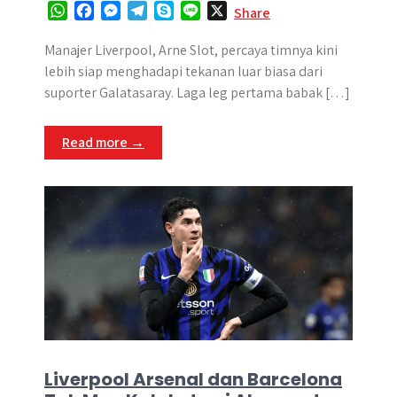
W
F
M
T
S
L
X
Share
h
a
e
e
k
i
a
c
s
l
y
n
Manajer Liverpool, Arne Slot, percaya timnya kini
t
e
s
e
p
e
lebih siap menghadapi tekanan luar biasa dari
s
b
e
g
e
suporter Galatasaray. Laga leg pertama babak […]
A
o
n
r
p
o
g
a
Read more →
p
k
e
m
r
Liverpool Arsenal dan Barcelona