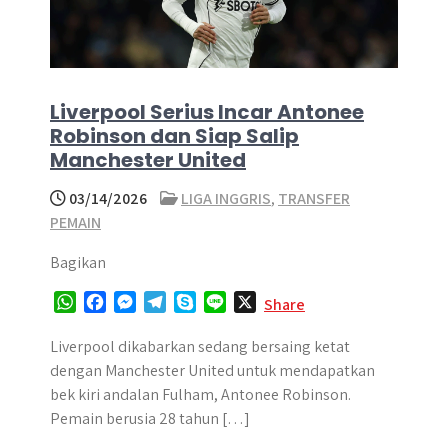
Liverpool Serius Incar Antonee
Robinson dan Siap Salip
Manchester United
03/14/2026
LIGA INGGRIS
,
TRANSFER
PEMAIN
Bagikan
W
F
M
T
S
L
X
Share
h
a
e
e
k
i
a
c
s
l
y
n
Liverpool dikabarkan sedang bersaing ketat
t
e
s
e
p
e
dengan Manchester United untuk mendapatkan
s
b
e
g
e
bek kiri andalan Fulham, Antonee Robinson.
A
o
n
r
Pemain berusia 28 tahun […]
p
o
g
a