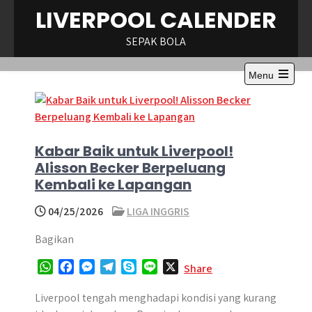
Skip
LIVERPOOL CALENDER
to
content
SEPAK BOLA
Menu
Open
the
main
menu
Kabar Baik untuk Liverpool!
Alisson Becker Berpeluang
Kembali ke Lapangan
04/25/2026
LIGA INGGRIS
Bagikan
W
F
M
T
S
L
X
Share
h
a
e
e
k
i
a
c
s
l
y
n
Liverpool tengah menghadapi kondisi yang kurang