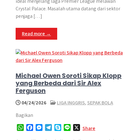
t
e
s
e
p
e
ideal menjelang laga Premier League melawan
s
b
e
g
e
Crystal Palace. Masalah utama datang dari sektor
A
o
n
r
penjaga […]
p
o
g
a
p
k
e
m
Read more →
r
Michael Owen Soroti Sikap Klopp
yang Berbeda dari Sir Alex
Ferguson
04/24/2026
LIGA INGGRIS
,
SEPAK BOLA
Bagikan
W
F
M
T
S
L
X
Share
h
a
e
e
k
i