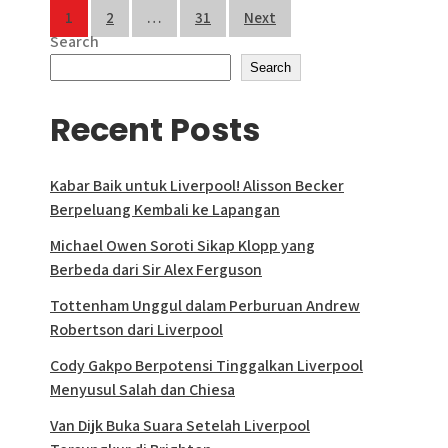
Posts
1
2
…
31
Next
Search
pagination
Search
Recent Posts
Kabar Baik untuk Liverpool! Alisson Becker
Berpeluang Kembali ke Lapangan
Michael Owen Soroti Sikap Klopp yang
Berbeda dari Sir Alex Ferguson
Tottenham Unggul dalam Perburuan Andrew
Robertson dari Liverpool
Cody Gakpo Berpotensi Tinggalkan Liverpool
Menyusul Salah dan Chiesa
Van Dijk Buka Suara Setelah Liverpool