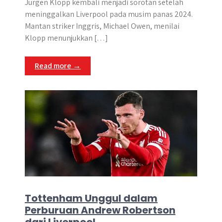
a
c
s
l
y
n
Jurgen Klopp kembali menjadi sorotan setelah
t
e
s
e
p
e
meninggalkan Liverpool pada musim panas 2024.
s
b
e
g
e
Mantan striker Inggris, Michael Owen, menilai
A
o
n
r
Klopp menunjukkan […]
p
o
g
a
p
k
e
m
Read more →
r
Tottenham Unggul dalam
Perburuan Andrew Robertson