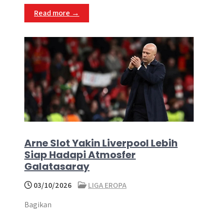
p
k
e
m
Read more →
r
Arne Slot Yakin Liverpool Lebih
Siap Hadapi Atmosfer
Galatasaray
03/10/2026
LIGA EROPA
Bagikan