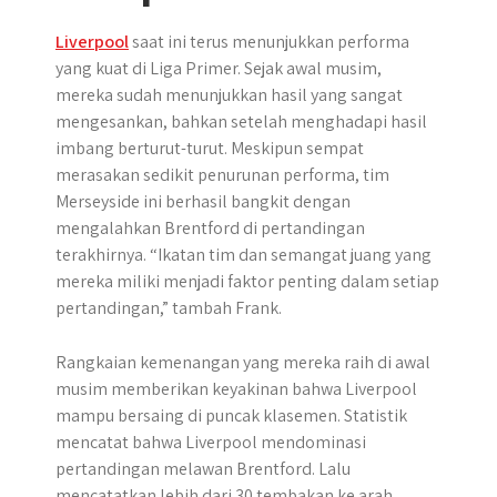
Liverpool
saat ini terus menunjukkan performa
yang kuat di Liga Primer. Sejak awal musim,
mereka sudah menunjukkan hasil yang sangat
mengesankan, bahkan setelah menghadapi hasil
imbang berturut-turut. Meskipun sempat
merasakan sedikit penurunan performa, tim
Merseyside ini berhasil bangkit dengan
mengalahkan Brentford di pertandingan
terakhirnya. “Ikatan tim dan semangat juang yang
mereka miliki menjadi faktor penting dalam setiap
pertandingan,” tambah Frank.
Rangkaian kemenangan yang mereka raih di awal
musim memberikan keyakinan bahwa Liverpool
mampu bersaing di puncak klasemen. Statistik
mencatat bahwa Liverpool mendominasi
pertandingan melawan Brentford. Lalu
mencatatkan lebih dari 30 tembakan ke arah