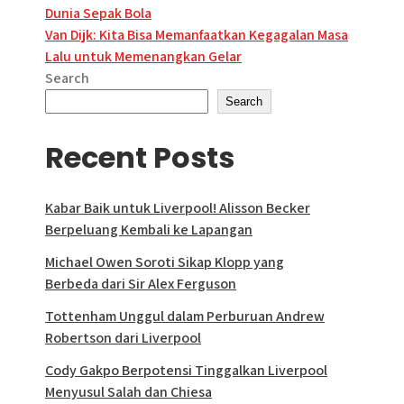
Dunia Sepak Bola
navigation
Van Dijk: Kita Bisa Memanfaatkan Kegagalan Masa
Lalu untuk Memenangkan Gelar
Search
Search
Recent Posts
Kabar Baik untuk Liverpool! Alisson Becker
Berpeluang Kembali ke Lapangan
Michael Owen Soroti Sikap Klopp yang
Berbeda dari Sir Alex Ferguson
Tottenham Unggul dalam Perburuan Andrew
Robertson dari Liverpool
Cody Gakpo Berpotensi Tinggalkan Liverpool
Menyusul Salah dan Chiesa