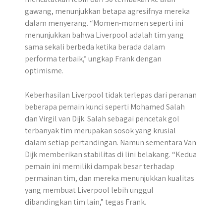
gawang, menunjukkan betapa agresifnya mereka
dalam menyerang. “Momen-momen seperti ini
menunjukkan bahwa Liverpool adalah tim yang
sama sekali berbeda ketika berada dalam
performa terbaik,” ungkap Frank dengan
optimisme.
Keberhasilan Liverpool tidak terlepas dari peranan
beberapa pemain kunci seperti Mohamed Salah
dan Virgil van Dijk. Salah sebagai pencetak gol
terbanyak tim merupakan sosok yang krusial
dalam setiap pertandingan. Namun sementara Van
Dijk memberikan stabilitas di lini belakang. “Kedua
pemain ini memiliki dampak besar terhadap
permainan tim, dan mereka menunjukkan kualitas
yang membuat Liverpool lebih unggul
dibandingkan tim lain,” tegas Frank.