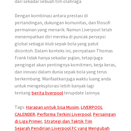
dari sekadar sebuah tim olahraga.
Dengan kombinasi antara prestasi di
pertandingan, dukungan komunitas, dan filosofi
permainan yang menarik. Namun Liverpool telah
menempatkan diri mereka di puncak persepsi
global sebagai klub sepak bola yang patut
dicontoh. Dalam konteks ini, pernyataan Thomas
Frank tidak hanya sekadar pujian, tetapi juga
pengingat akan pentingnya komitmen, kerja keras,
dan inovasi dalam dunia sepak bola yang terus
berkembang. Manfaatkan juga waktu luang anda
untuk mengeksplorasi lebih banyak lagi
tentang
berita liverpool
terupdate lainnya.
Tags:
Harapan untuk Sisa Musim
,
LIVERPOOL
CALENDER
,
Performa Terkini Liverpool
,
Persaingan
di Liga Primer
,
Strategi dan Taktik Tim
Post
Sejarah Pendirian Liverpool FC yang Mengubah