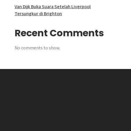
Van Dijk Buka Suara Setelah Liverpool
Tersungkur di Brighton
Recent Comments
No comments to show.