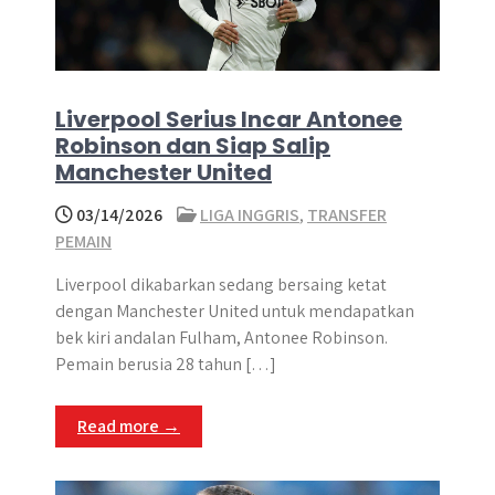
Liverpool Serius Incar Antonee
Robinson dan Siap Salip
Manchester United
03/14/2026
LIGA INGGRIS
,
TRANSFER
PEMAIN
Liverpool dikabarkan sedang bersaing ketat
dengan Manchester United untuk mendapatkan
bek kiri andalan Fulham, Antonee Robinson.
Pemain berusia 28 tahun […]
Read more →