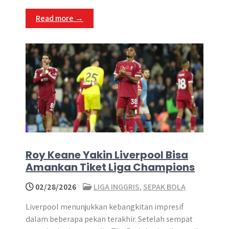
Read more →
Roy Keane Yakin Liverpool Bisa
Amankan Tiket Liga Champions
02/28/2026
LIGA INGGRIS
,
SEPAK BOLA
Liverpool menunjukkan kebangkitan impresif
dalam beberapa pekan terakhir. Setelah sempat