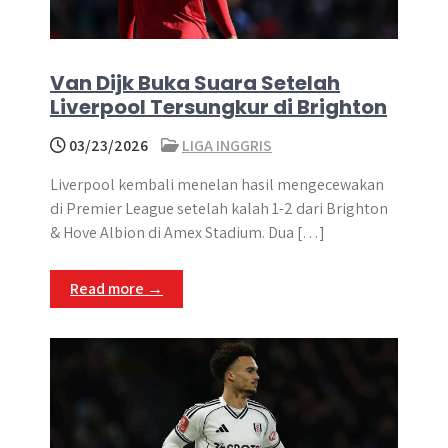
Van Dijk Buka Suara Setelah
Liverpool Tersungkur di Brighton
03/23/2026
LIGA INGGRIS
Liverpool kembali menelan hasil mengecewakan
di Premier League setelah kalah 1-2 dari Brighton
& Hove Albion di Amex Stadium. Dua […]
Read more →