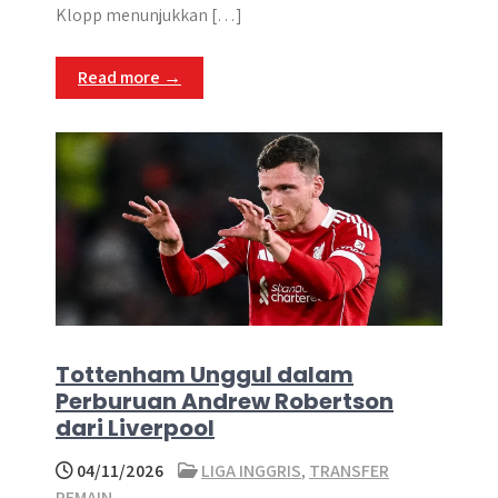
Klopp menunjukkan […]
Read more →
Tottenham Unggul dalam
Perburuan Andrew Robertson
dari Liverpool
04/11/2026
LIGA INGGRIS
,
TRANSFER
PEMAIN