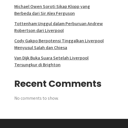
Michael Owen Soroti Sikap Klopp yang
Berbeda dari Sir Alex Ferguson
Tottenham Unggul dalam Perburuan Andrew
Robertson dari Liverpool
Cody Gakpo Berpotensi Tinggalkan Liverpool
Menyusul Salah dan Chiesa
Van Dijk Buka Suara Setelah Liverpool
Tersungkur di Brighton
Recent Comments
No comments to show.