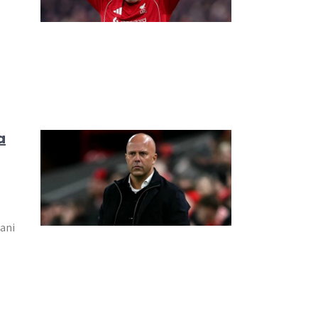
a
ani