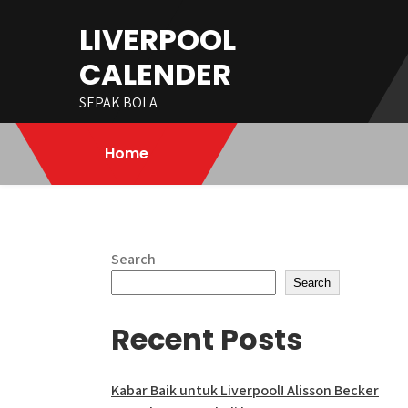
Skip
LIVERPOOL
to
content
CALENDER
SEPAK BOLA
Home
Search
Search
Recent Posts
Kabar Baik untuk Liverpool! Alisson Becker