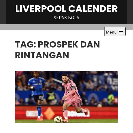
Skip
LIVERPOOL CALENDER
to
content
SEPAK BOLA
Menu
Open
TAG:
PROSPEK DAN
the
main
menu
RINTANGAN