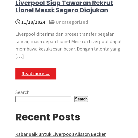
Liverpool Siap Tawaran Rekrut
Lionel Messi: Segera Diajukan
11/18/2024
Uncategorized
Liverpool diterima dan proses transfer berjalan
lancar, masa depan Lionel Messi di Liverpool dapat
membawa kesuksesan besar. Dengan talenta yang
[…]
Read more →
Search
Search
Recent Posts
Kabar Baik untuk Liverpool! Alisson Becker