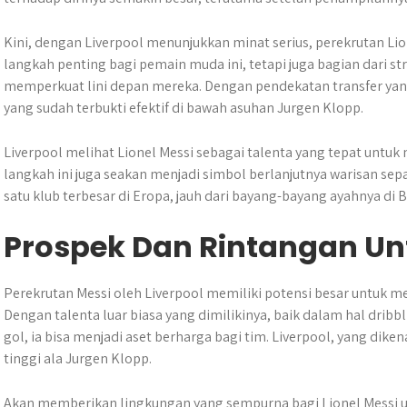
Kini, dengan Liverpool menunjukkan minat serius, perekrutan Lio
langkah penting bagi pemain muda ini, tetapi juga bagian dari st
memperkuat lini depan mereka. Dengan pendekatan transfer 
yang sudah terbukti efektif di bawah asuhan Jurgen Klopp.
Liverpool melihat Lionel Messi sebagai talenta yang tepat untu
langkah ini juga seakan menjadi simbol berlanjutnya warisan sepak 
satu klub terbesar di Eropa, jauh dari bayang-bayang ayahnya di 
Prospek Dan Rintangan Unt
Perekrutan Messi oleh Liverpool memiliki potensi besar untuk 
Dengan talenta luar biasa yang dimilikinya, baik dalam hal dri
gol, ia bisa menjadi aset berharga bagi tim. Liverpool, yang dik
tinggi ala Jurgen Klopp.
Akan memberikan lingkungan yang sempurna bagi Lionel Messi 