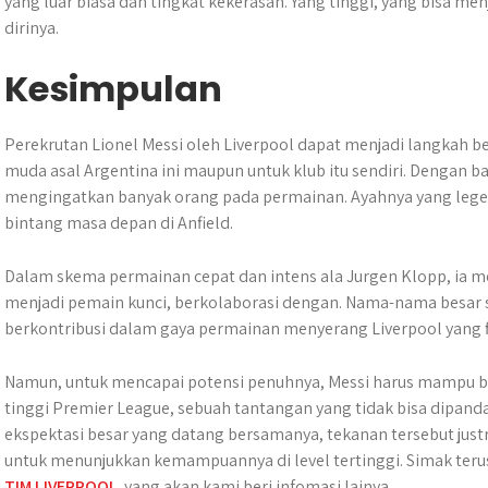
yang luar biasa dan tingkat kekerasan. Yang tinggi, yang bisa me
dirinya.
Kesimpulan
Perekrutan Lionel Messi oleh Liverpool dapat menjadi langkah 
muda asal Argentina ini maupun untuk klub itu sendiri. Dengan ba
mengingatkan banyak orang pada permainan. Ayahnya yang legen
bintang masa depan di Anfield.
Dalam skema permainan cepat dan intens ala Jurgen Klopp, ia 
menjadi pemain kunci, berkolaborasi dengan. Nama-nama besar s
berkontribusi dalam gaya permainan menyerang Liverpool yang f
Namun, untuk mencapai potensi penuhnya, Messi harus mampu ber
tinggi Premier League, sebuah tantangan yang tidak bisa dipan
ekspektasi besar yang datang bersamanya, tekanan tersebut justr
untuk menunjukkan kemampuannya di level tertinggi. Simak teru
TIM LIVERPOOL
yang akan kami beri infomasi lainya.