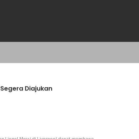
: Segera Diajukan
pan Lionel Messi di Liverpool dapat membawa