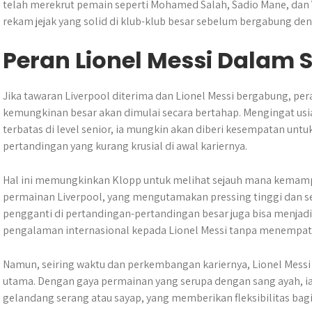
telah merekrut pemain seperti Mohamed Salah, Sadio Mane, dan V
rekam jejak yang solid di klub-klub besar sebelum bergabung den
Peran Lionel Messi Dalam 
Jika tawaran Liverpool diterima dan Lionel Messi bergabung, per
kemungkinan besar akan dimulai secara bertahap. Mengingat u
terbatas di level senior, ia mungkin akan diberi kesempatan unt
pertandingan yang kurang krusial di awal kariernya.
Hal ini memungkinkan Klopp untuk melihat sejauh mana kemampu
permainan Liverpool, yang mengutamakan pressing tinggi dan ser
pengganti di pertandingan-pertandingan besar juga bisa menjad
pengalaman internasional kepada Lionel Messi tanpa menempat
Namun, seiring waktu dan perkembangan kariernya, Lionel Messi 
utama. Dengan gaya permainan yang serupa dengan sang ayah, i
gelandang serang atau sayap, yang memberikan fleksibilitas ba