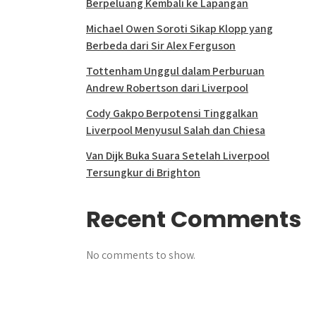
Berpeluang Kembali ke Lapangan
Michael Owen Soroti Sikap Klopp yang
Berbeda dari Sir Alex Ferguson
Tottenham Unggul dalam Perburuan
Andrew Robertson dari Liverpool
Cody Gakpo Berpotensi Tinggalkan
Liverpool Menyusul Salah dan Chiesa
Van Dijk Buka Suara Setelah Liverpool
Tersungkur di Brighton
Recent Comments
No comments to show.