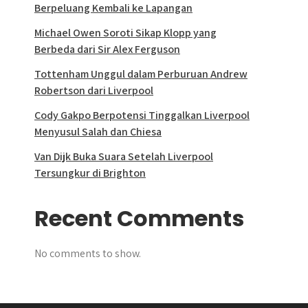
Berpeluang Kembali ke Lapangan
Michael Owen Soroti Sikap Klopp yang
Berbeda dari Sir Alex Ferguson
Tottenham Unggul dalam Perburuan Andrew
Robertson dari Liverpool
Cody Gakpo Berpotensi Tinggalkan Liverpool
Menyusul Salah dan Chiesa
Van Dijk Buka Suara Setelah Liverpool
Tersungkur di Brighton
Recent Comments
No comments to show.