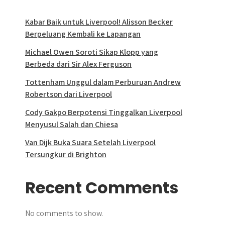
Kabar Baik untuk Liverpool! Alisson Becker
Berpeluang Kembali ke Lapangan
Michael Owen Soroti Sikap Klopp yang
Berbeda dari Sir Alex Ferguson
Tottenham Unggul dalam Perburuan Andrew
Robertson dari Liverpool
Cody Gakpo Berpotensi Tinggalkan Liverpool
Menyusul Salah dan Chiesa
Van Dijk Buka Suara Setelah Liverpool
Tersungkur di Brighton
Recent Comments
No comments to show.