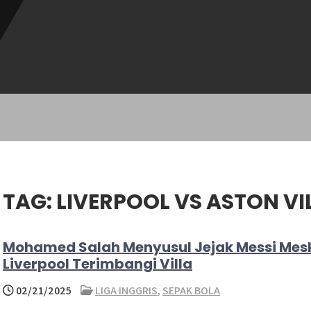
TAG:
LIVERPOOL VS ASTON VI
Mohamed Salah Menyusul Jejak Messi Mes
Liverpool Terimbangi Villa
02/21/2025
LIGA INGGRIS
,
SEPAK BOLA