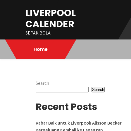
Skip
LIVERPOOL
to
content
CALENDER
SEPAK BOLA
Home
Search
Search
Recent Posts
Kabar Baik untuk Liverpool! Alisson Becker
Berpeluang Kembali ke Lapangan