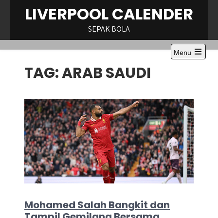
Skip
LIVERPOOL CALENDER
to
content
SEPAK BOLA
Menu
Open
TAG:
ARAB SAUDI
the
main
menu
Mohamed Salah Bangkit dan
Tampil Gemilang Bersama