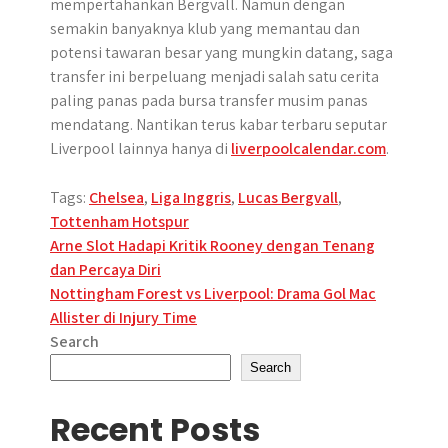
mempertahankan Bergvall. Namun dengan
semakin banyaknya klub yang memantau dan
potensi tawaran besar yang mungkin datang, saga
transfer ini berpeluang menjadi salah satu cerita
paling panas pada bursa transfer musim panas
mendatang. Nantikan terus kabar terbaru seputar
Liverpool lainnya hanya di
liverpoolcalendar.com
.
Tags:
Chelsea
,
Liga Inggris
,
Lucas Bergvall
,
Tottenham Hotspur
Post
Arne Slot Hadapi Kritik Rooney dengan Tenang
dan Percaya Diri
navigation
Nottingham Forest vs Liverpool: Drama Gol Mac
Allister di Injury Time
Search
Search
Recent Posts