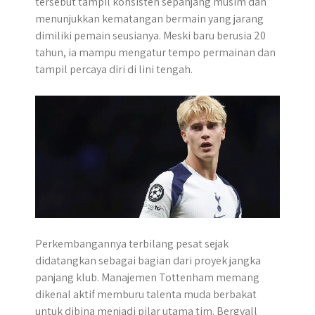
tersebut tampil konsisten sepanjang musim dan
p
o
g
a
menunjukkan kematangan bermain yang jarang
p
k
e
m
dimiliki pemain seusianya. Meski baru berusia 20
r
tahun, ia mampu mengatur tempo permainan dan
tampil percaya diri di lini tengah.
Perkembangannya terbilang pesat sejak
didatangkan sebagai bagian dari proyek jangka
panjang klub. Manajemen Tottenham memang
dikenal aktif memburu talenta muda berbakat
untuk dibina menjadi pilar utama tim. Bergvall