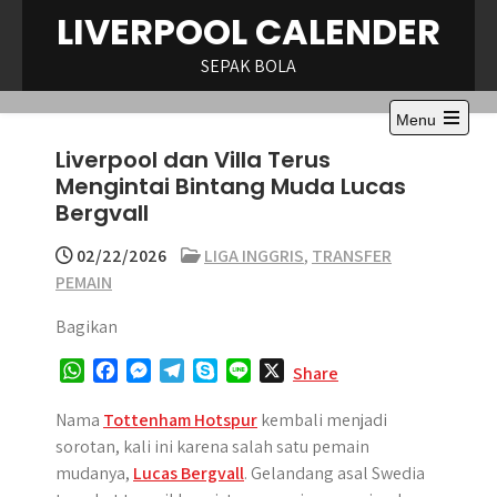
Skip
LIVERPOOL CALENDER
to
content
SEPAK BOLA
Menu
Open
Liverpool dan Villa Terus
the
main
Mengintai Bintang Muda Lucas
menu
Bergvall
02/22/2026
LIGA INGGRIS
,
TRANSFER
PEMAIN
Bagikan
W
F
M
T
S
L
X
Share
h
a
e
e
k
i
a
c
s
l
y
n
Nama
Tottenham Hotspur
kembali menjadi
t
e
s
e
p
e
sorotan, kali ini karena salah satu pemain
s
b
e
g
e
mudanya,
Lucas Bergvall
. Gelandang asal Swedia
A
o
n
r