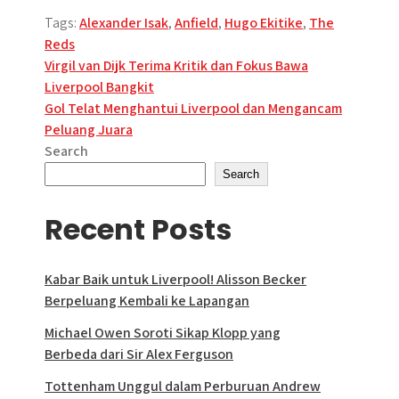
Tags:
Alexander Isak
,
Anfield
,
Hugo Ekitike
,
The
Reds
Post
Virgil van Dijk Terima Kritik dan Fokus Bawa
Liverpool Bangkit
navigation
Gol Telat Menghantui Liverpool dan Mengancam
Peluang Juara
Search
Search
Recent Posts
Kabar Baik untuk Liverpool! Alisson Becker
Berpeluang Kembali ke Lapangan
Michael Owen Soroti Sikap Klopp yang
Berbeda dari Sir Alex Ferguson
Tottenham Unggul dalam Perburuan Andrew