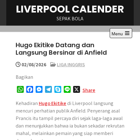
Skip
LIVERPOOL CALENDER
to
content
SEPAK BOLA
Menu
Open
Hugo Ekitike Datang dan
the
main
Langsung Bersinar di Anfield
menu
02/08/2026
LIGA INGGRIS
Bagikan
W
F
M
T
S
L
X
Share
h
a
e
e
k
i
a
c
s
l
y
n
Kehadiran
Hugo Ekitike
di Liverpool langsung
t
e
s
e
p
e
mencuri perhatian publik Anfield. Penyerang asal
s
b
e
g
e
Prancis itu tampil percaya diri sejak laga-laga awal
A
o
n
r
dan menunjukkan bahwa ia bukan sekadar rekrutan
p
o
g
a
mahal, melainkan pemain yang siap memberi
p
k
e
m