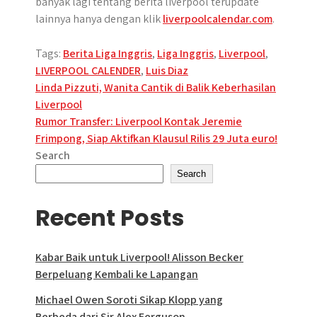
banyak lagi tentang berita liverpool terupdate
lainnya hanya dengan klik
liverpoolcalendar.com
.
Tags:
Berita Liga Inggris
,
Liga Inggris
,
Liverpool
,
LIVERPOOL CALENDER
,
Luis Diaz
Post
Linda Pizzuti, Wanita Cantik di Balik Keberhasilan
Liverpool
navigation
Rumor Transfer: Liverpool Kontak Jeremie
Frimpong, Siap Aktifkan Klausul Rilis 29 Juta euro!
Search
Search
Recent Posts
Kabar Baik untuk Liverpool! Alisson Becker
Berpeluang Kembali ke Lapangan
Michael Owen Soroti Sikap Klopp yang
Berbeda dari Sir Alex Ferguson