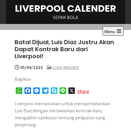
Skip
LIVERPOOL CALENDER
to
content
SEPAK BOLA
Menu
Open
Batal Dijual, Luis Diaz Justru Akan
the
main
Dapat Kontrak Baru dari
menu
Liverpool!
05/04/2025
LIGA INGGRIS
Bagikan
W
F
M
T
S
L
X
Share
h
a
e
e
k
i
a
c
s
l
y
n
Liverpool memutuskan untuk mempertahankan
t
e
s
e
p
e
Luis Diaz dengan menawarkan kontrak baru,
s
b
e
g
e
mengakhiri spekulasi tentang penjualan sang
A
o
n
r
penyerang.
p
o
g
a