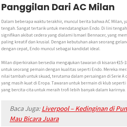
Panggilan Dari AC Milan
Dalam beberapa waktu terakhir, muncul berita bahwa AC Milan, 
tengah. Sangat tertarik untuk mendatangkan Endo. Di lini teng
signifikan akibat cedera yang dialami Ismael Bennacer, yang me
paling kreatif dan krusial. Dengan kebutuhan akan seorang ge
dengan cepat, Endo muncul sebagai kandidat ideal.
Milan diperkirakan bersedia mengajukan tawaran di kisaran €15-18
untuk seorang pemain dengan kualitas seperti Endo. Mereka m
nilai tambah untuk skuad, terutama dalam persaingan di Serie A
yang masih kuat di Eropa. Tawaran untuk bermain di klub seperti
yang bercita-cita untuk meraih trofi lebih banyak dalam karirnya.
Baca Juga:
Liverpool – Kedinginan di Pu
Mau Bicara Juara