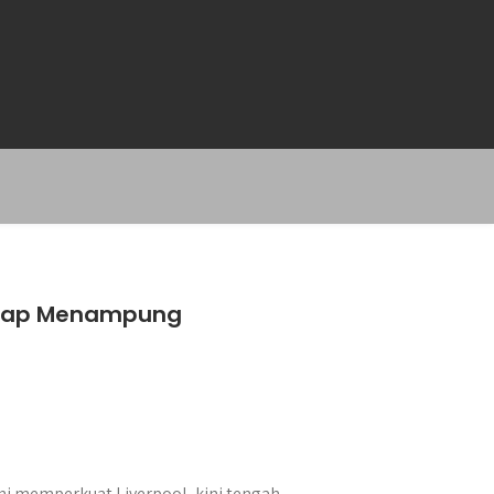
 Siap Menampung
i memperkuat Liverpool, kini tengah