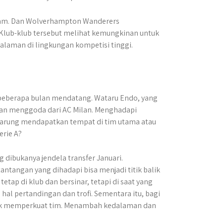
ulham. Dan Wolverhampton Wanderers
 Klub-klub tersebut melihat kemungkinan untuk
aman di lingkungan kompetisi tinggi.
am beberapa bulan mendatang. Wataru Endo, yang
gilan menggoda dari AC Milan. Menghadapi
rtarung mendapatkan tempat di tim utama atau
rie A?
 dibukanya jendela transfer Januari.
ntangan yang dihadapi bisa menjadi titik balik
tetap di klub dan bersinar, tetapi di saat yang
l pertandingan dan trofi. Sementara itu, bagi
tuk memperkuat tim. Menambah kedalaman dan