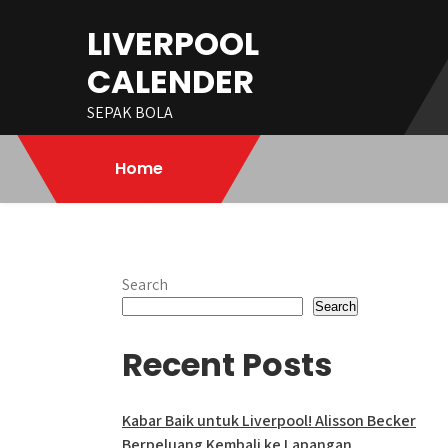
Skip
LIVERPOOL
to
content
CALENDER
SEPAK BOLA
Home
Search
Search
Recent Posts
Kabar Baik untuk Liverpool! Alisson Becker
Berpeluang Kembali ke Lapangan