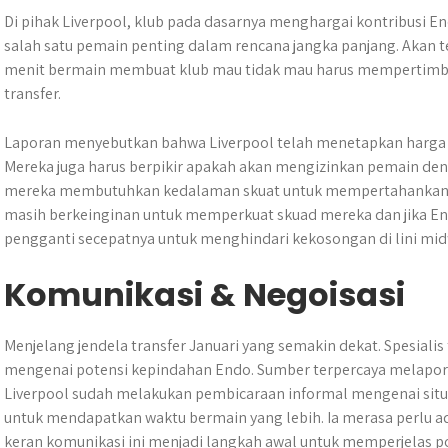
Di pihak Liverpool, klub pada dasarnya menghargai kontribusi E
salah satu pemain penting dalam rencana jangka panjang. Akan
menit bermain membuat klub mau tidak mau harus mempertimba
transfer.
Laporan menyebutkan bahwa Liverpool telah menetapkan harga yan
Mereka juga harus berpikir apakah akan mengizinkan pemain denga
mereka membutuhkan kedalaman skuat untuk mempertahankan p
masih berkeinginan untuk memperkuat skuad mereka dan jika En
pengganti secepatnya untuk menghindari kekosongan di lini midf
Komunikasi & Negoisasi
Menjelang jendela transfer Januari yang semakin dekat. Spesialis
mengenai potensi kepindahan Endo. Sumber terpercaya melap
Liverpool sudah melakukan pembicaraan informal mengenai situ
untuk mendapatkan waktu bermain yang lebih. Ia merasa perlu 
keran komunikasi ini menjadi langkah awal untuk memperjelas pos