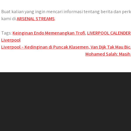
Buat kalian yang ingin mencari informasi tentang berita dan per
kami di
ARSENAL STREAMS
.
Tags:
Keinginan Endo Memenangkan Trofi
,
LIVERPOOL CALENDER
Liverpool
Post
Liverpool – Kedinginan di Puncak Klasemen, Van Dijk Tak Mau Bic
Mohamed Salah: Masih T
navigation