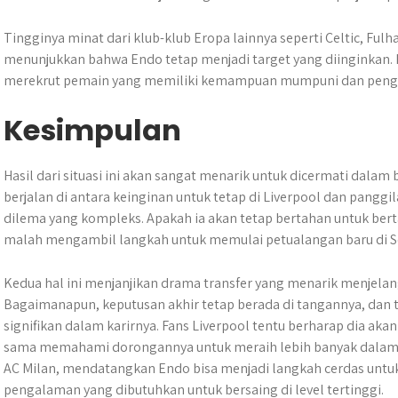
Tingginya minat dari klub-klub Eropa lainnya seperti Celtic, F
menunjukkan bahwa Endo tetap menjadi target yang diinginkan.
merekrut pemain yang memiliki kemampuan mumpuni dan pengal
Kesimpulan
Hasil dari situasi ini akan sangat menarik untuk dicermati dal
berjalan di antara keinginan untuk tetap di Liverpool dan pang
dilema yang kompleks. Apakah ia akan tetap bertahan untuk be
malah mengambil langkah untuk memulai petualangan baru di Se
Kedua hal ini menjanjikan drama transfer yang menarik menjelang
Bagaimanapun, keputusan akhir tetap berada di tangannya, dan ta
signifikan dalam karirnya. Fans Liverpool tentu berharap dia akan 
sama memahami dorongannya untuk meraih lebih banyak dalam ha
AC Milan, mendatangkan Endo bisa menjadi langkah cerdas un
pengalaman yang dibutuhkan untuk bersaing di level tertinggi.