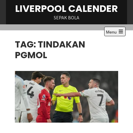
Skip
LIVERPOOL CALENDER
to
content
SEPAK BOLA
Menu
Open
TAG:
TINDAKAN
the
main
menu
PGMOL