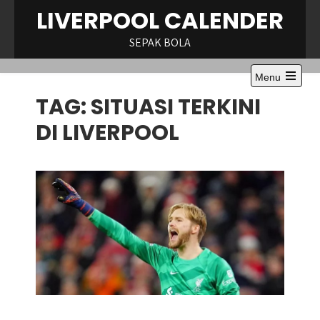
Skip
LIVERPOOL CALENDER
to
content
SEPAK BOLA
Menu
Open
TAG:
SITUASI TERKINI
the
main
menu
DI LIVERPOOL