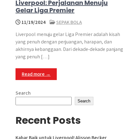
Liverpool: Perjalanan Menuju
Gelar Liga Premier
11/19/2024
SEPAK BOLA
Liverpool menuju gelar Liga Premier adalah kisah
yang penuh dengan perjuangan, harapan, dan
akhirnya kebanggaan. Dari dekade-dekade panjang
yang penuh […]
Read more →
Search
Search
Recent Posts
Kabar Baik untuk Liverpool! Alisson Becker