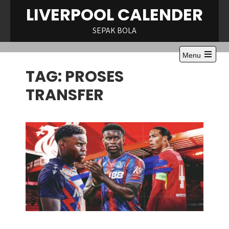
Skip
LIVERPOOL CALENDER
to
content
SEPAK BOLA
Menu
Open
TAG:
PROSES
the
main
menu
TRANSFER