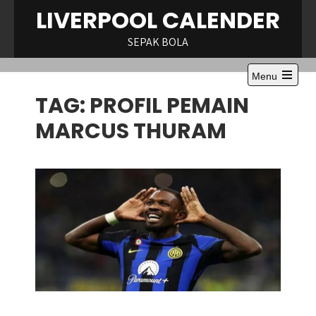
Skip
LIVERPOOL CALENDER
to
content
SEPAK BOLA
Menu
TAG:
PROFIL PEMAIN
MARCUS THURAM