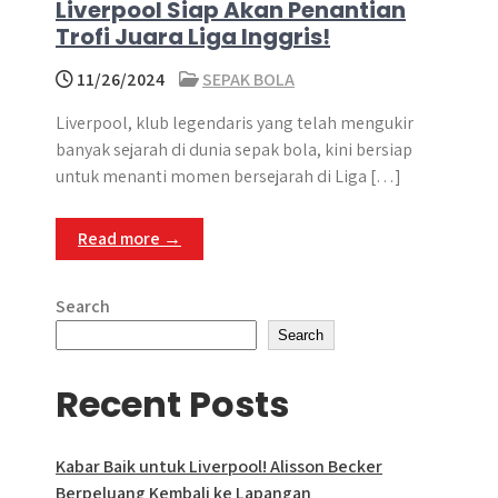
Liverpool Siap Akan Penantian
Trofi Juara Liga Inggris!​
11/26/2024
SEPAK BOLA
Liverpool, klub legendaris yang telah mengukir
banyak sejarah di dunia sepak bola, kini bersiap
untuk menanti momen bersejarah di Liga […]
Read more →
Search
Search
Recent Posts
Kabar Baik untuk Liverpool! Alisson Becker
Berpeluang Kembali ke Lapangan