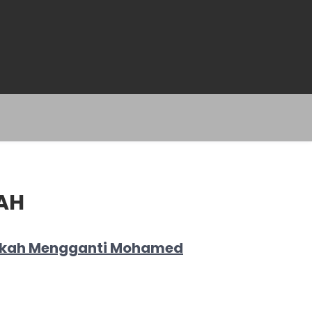
AH
iapkah Mengganti Mohamed