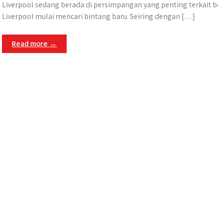
Liverpool sedang berada di persimpangan yang penting terkait 
Liverpool mulai mencari bintang baru. Seiring dengan […]
Read more →