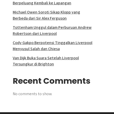
Berpeluang Kembali ke Lapangan
Michael Owen Soroti Sikap Klopp yang
Berbeda dari Sir Alex Ferguson
Tottenham Unggul dalam Perburuan Andrew
Robertson dari Liverpool
Cody Gakpo Berpotensi Tinggalkan Liverpool
Menyusul Salah dan Chiesa
Van Dijk Buka Suara Setelah Liverpool
Tersungkur di Brighton
Recent Comments
No comments to show.