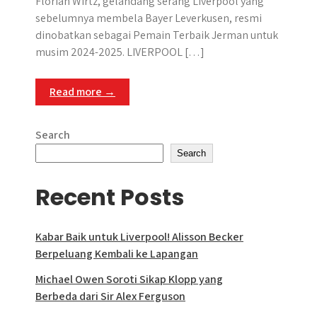
Florian Wirtz, gelandang serang Liverpool yang
sebelumnya membela Bayer Leverkusen, resmi
dinobatkan sebagai Pemain Terbaik Jerman untuk
musim 2024-2025. LIVERPOOL […]
Read more →
Search
Search
Recent Posts
Kabar Baik untuk Liverpool! Alisson Becker
Berpeluang Kembali ke Lapangan
Michael Owen Soroti Sikap Klopp yang
Berbeda dari Sir Alex Ferguson