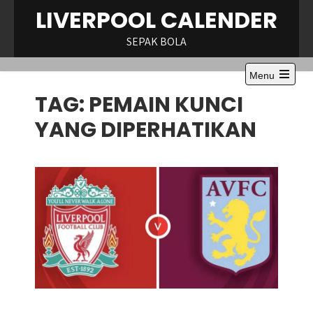
Skip
LIVERPOOL CALENDER
to
content
SEPAK BOLA
Menu
Open
TAG:
PEMAIN KUNCI
the
main
menu
YANG DIPERHATIKAN