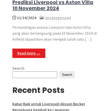
Prediksi Liverpool vs Aston Villa
10 November 2024
11/14/2024
Uncategorized
Pertandingan antara Liverpool dan Aston Villa
yang akan berlangsung pada 10 November 2024 di
Anfield dipastikan akan menjadi salah satu […]
Read more →
Search
Search
Recent Posts
Kabar Baik untuk Liverpool! Alisson Becker
Berpeluang Kembali ke Lapangan