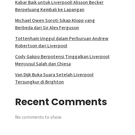
Kabar Baik untuk Liverpool! Alisson Becker
Berpeluang Kembali ke Lapangan
Michael Owen Soroti Sikap Klopp yang
Berbeda dari Sir Alex Ferguson
Tottenham Unggul dalam Perburuan Andrew
Robertson dari Liverpool
Cody Gakpo Berpotensi Tinggalkan Liverpool
Menyusul Salah dan Chiesa
Van Dijk Buka Suara Setelah Liverpool
Tersungkur di Brighton
Recent Comments
No comments to show.