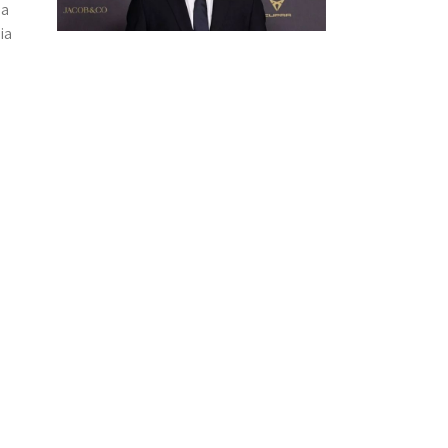
da
ia