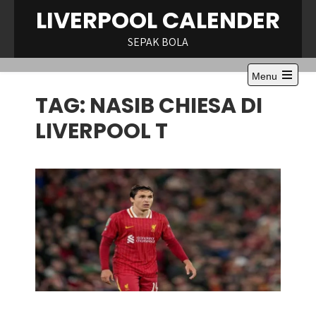
Skip
LIVERPOOL CALENDER
to
content
SEPAK BOLA
Menu
Open
TAG:
NASIB CHIESA DI
the
main
menu
LIVERPOOL T