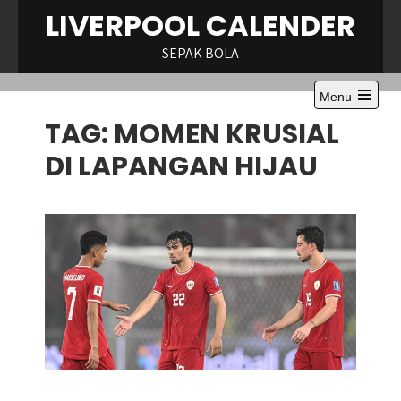
Skip
LIVERPOOL CALENDER
to
content
SEPAK BOLA
Menu
Open
TAG:
MOMEN KRUSIAL
the
main
menu
DI LAPANGAN HIJAU