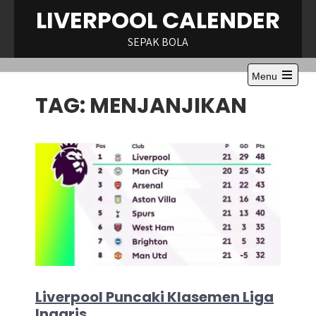
Skip
LIVERPOOL CALENDER
to
content
SEPAK BOLA
Menu
Open
TAG:
MENJANJIKAN
the
main
menu
Liverpool Puncaki Klasemen Liga
Inggris