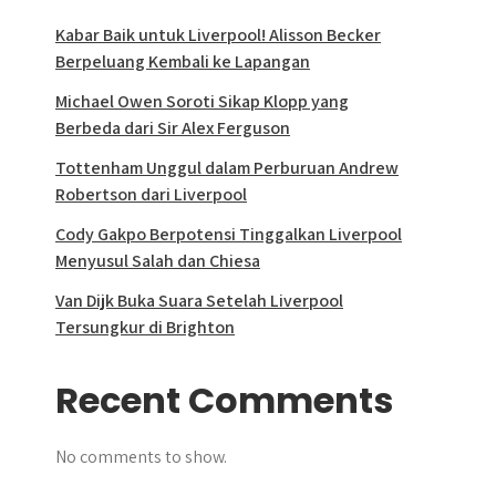
Kabar Baik untuk Liverpool! Alisson Becker
Berpeluang Kembali ke Lapangan
Michael Owen Soroti Sikap Klopp yang
Berbeda dari Sir Alex Ferguson
Tottenham Unggul dalam Perburuan Andrew
Robertson dari Liverpool
Cody Gakpo Berpotensi Tinggalkan Liverpool
Menyusul Salah dan Chiesa
Van Dijk Buka Suara Setelah Liverpool
Tersungkur di Brighton
Recent Comments
No comments to show.