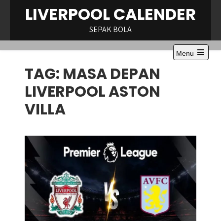
Skip
LIVERPOOL CALENDER
to
content
SEPAK BOLA
Menu
Open
TAG:
MASA DEPAN
the
main
menu
LIVERPOOL ASTON
VILLA