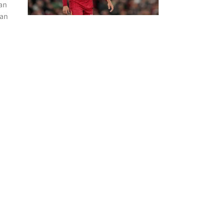
an
gan