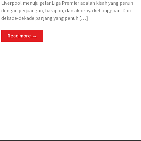
Liverpool menuju gelar Liga Premier adalah kisah yang penuh
dengan perjuangan, harapan, dan akhirnya kebanggaan. Dari
dekade-dekade panjang yang penuh […]
Read more →