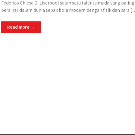
Federico Chiesa Di Liverpool salah satu talenta muda yang paling
bersinar dalam dunia sepak bola modern dengan fisik dan cara [
Read more →