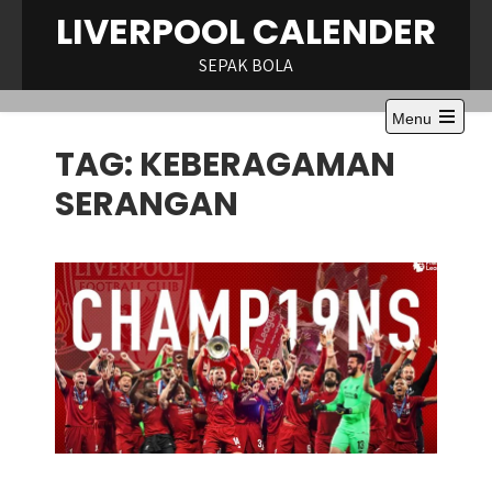
Skip
LIVERPOOL CALENDER
to
content
SEPAK BOLA
Menu
Open
TAG:
KEBERAGAMAN
the
main
menu
SERANGAN