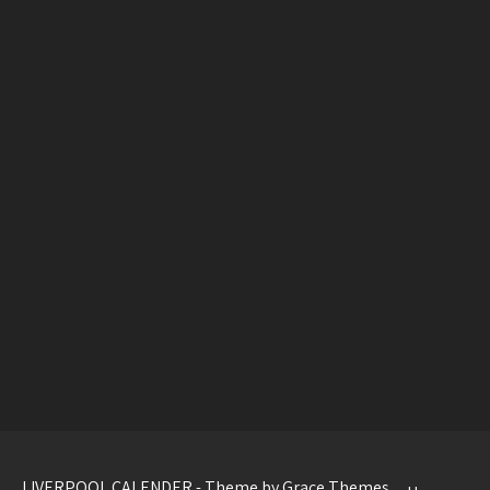
LIVERPOOL CALENDER - Theme by Grace Themes