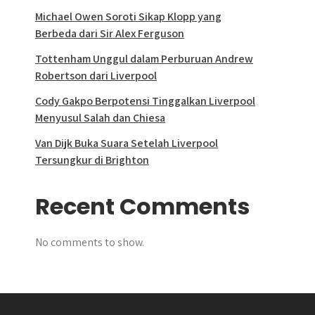
Michael Owen Soroti Sikap Klopp yang
Berbeda dari Sir Alex Ferguson
Tottenham Unggul dalam Perburuan Andrew
Robertson dari Liverpool
Cody Gakpo Berpotensi Tinggalkan Liverpool
Menyusul Salah dan Chiesa
Van Dijk Buka Suara Setelah Liverpool
Tersungkur di Brighton
Recent Comments
No comments to show.