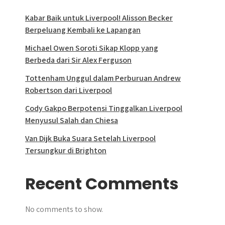
Kabar Baik untuk Liverpool! Alisson Becker
Berpeluang Kembali ke Lapangan
Michael Owen Soroti Sikap Klopp yang
Berbeda dari Sir Alex Ferguson
Tottenham Unggul dalam Perburuan Andrew
Robertson dari Liverpool
Cody Gakpo Berpotensi Tinggalkan Liverpool
Menyusul Salah dan Chiesa
Van Dijk Buka Suara Setelah Liverpool
Tersungkur di Brighton
Recent Comments
No comments to show.