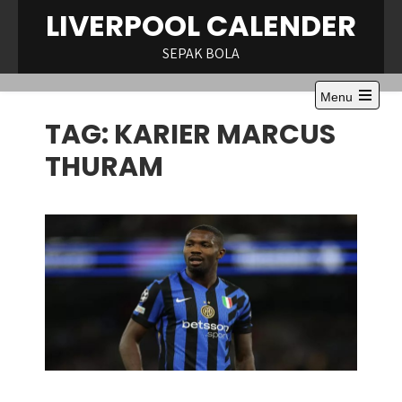
Skip
LIVERPOOL CALENDER
to
content
SEPAK BOLA
Menu
Open
TAG:
KARIER MARCUS
the
main
menu
THURAM