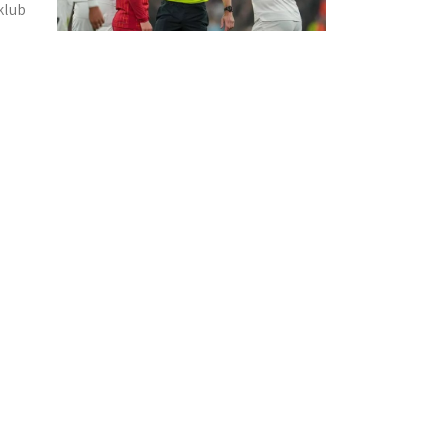
klub
]