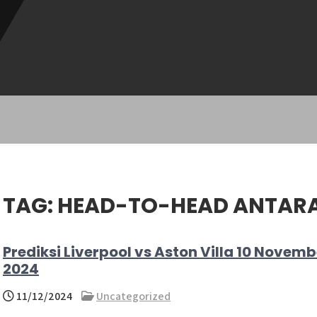
TAG:
HEAD-TO-HEAD ANTARA
Prediksi Liverpool vs Aston Villa 10 Novemb
2024
11/12/2024
Uncategorized