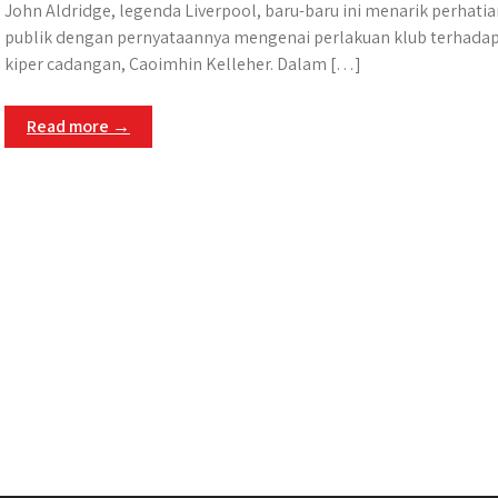
John Aldridge, legenda Liverpool, baru-baru ini menarik perhati
publik dengan pernyataannya mengenai perlakuan klub terhada
kiper cadangan, Caoimhin Kelleher. Dalam […]
Read more →