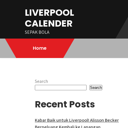
Skip
LIVERPOOL
to
content
CALENDER
SEPAK BOLA
Home
Search
Search
Recent Posts
Kabar Baik untuk Liverpool! Alisson Becker
Berpeluang Kembali ke Lapangan