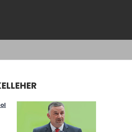
KELLEHER
ol