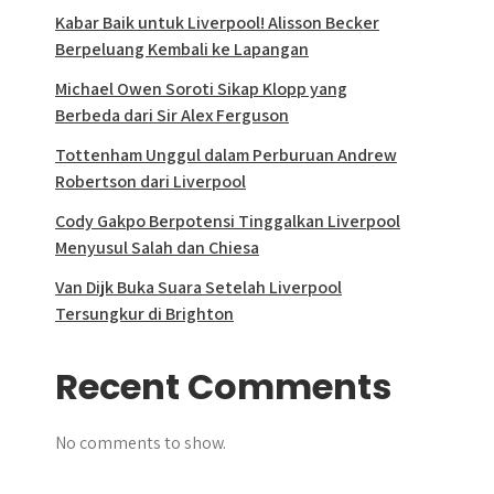
Kabar Baik untuk Liverpool! Alisson Becker
Berpeluang Kembali ke Lapangan
Michael Owen Soroti Sikap Klopp yang
Berbeda dari Sir Alex Ferguson
Tottenham Unggul dalam Perburuan Andrew
Robertson dari Liverpool
Cody Gakpo Berpotensi Tinggalkan Liverpool
Menyusul Salah dan Chiesa
Van Dijk Buka Suara Setelah Liverpool
Tersungkur di Brighton
Recent Comments
No comments to show.