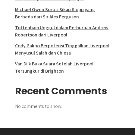
Michael Owen Soroti Sikap Klopp yang
Berbeda dari Sir Alex Ferguson
Tottenham Unggul dalam Perburuan Andrew
Robertson dari Liverpool
Cody Gakpo Berpotensi Tinggalkan Liverpool
Menyusul Salah dan Chiesa
Van Dijk Buka Suara Setelah Liverpool
Tersungkur di Brighton
Recent Comments
No comments to show.