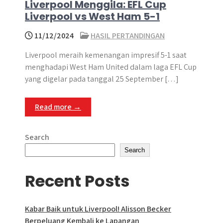
Liverpool Menggila: EFL Cup
Liverpool vs West Ham 5-1
11/12/2024
HASIL PERTANDINGAN
Liverpool meraih kemenangan impresif 5-1 saat
menghadapi West Ham United dalam laga EFL Cup
yang digelar pada tanggal 25 September […]
Read more →
Search
Search
Recent Posts
Kabar Baik untuk Liverpool! Alisson Becker
Berpeluang Kembali ke Lapangan