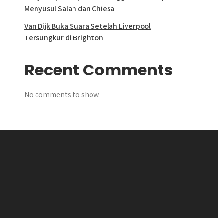
Menyusul Salah dan Chiesa
Van Dijk Buka Suara Setelah Liverpool
Tersungkur di Brighton
Recent Comments
No comments to show.