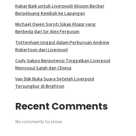
Kabar Baik untuk Liverpool! Alisson Becker
Berpeluang Kembali ke Lapangan
Michael Owen Soroti Sikap Klopp yang
Berbeda dari Sir Alex Ferguson
Tottenham Unggul dalam Perburuan Andrew
Robertson dari Liverpool
Cody Gakpo Berpotensi Tinggalkan Liverpool
Menyusul Salah dan Chiesa
Van Dijk Buka Suara Setelah Liverpool
Tersungkur di Brighton
Recent Comments
No comments to show.