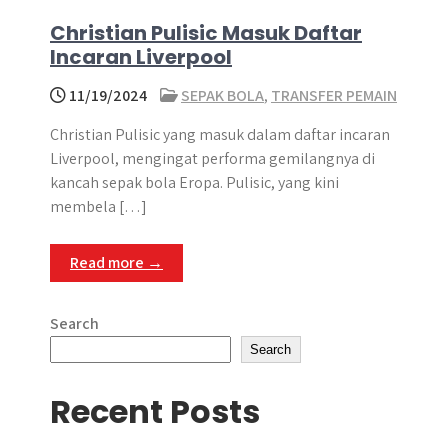
Christian Pulisic Masuk Daftar
Incaran Liverpool
11/19/2024
SEPAK BOLA
,
TRANSFER PEMAIN
Christian Pulisic yang masuk dalam daftar incaran
Liverpool, mengingat performa gemilangnya di
kancah sepak bola Eropa. Pulisic, yang kini
membela […]
Read more →
Search
Search
Recent Posts