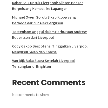
Kabar Baik untuk Liverpool! Alisson Becker
Berpeluang Kembali ke Lapangan
Michael Owen Soroti Sikap Klopp yang
Berbeda dari Sir Alex Ferguson
Tottenham Unggul dalam Perburuan Andrew
Robertson dari Liverpool
Cody Gakpo Berpotensi Tinggalkan Liverpool
Menyusul Salah dan Chiesa
Van Dijk Buka Suara Setelah Liverpool
Tersungkur di Brighton
Recent Comments
No comments to show.