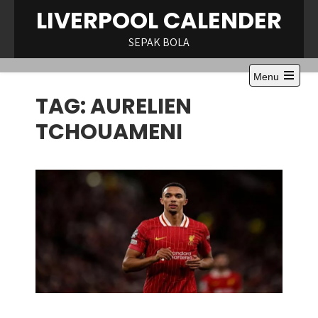
Skip
LIVERPOOL CALENDER
to
content
SEPAK BOLA
Menu
Open
TAG:
AURELIEN
the
main
menu
TCHOUAMENI