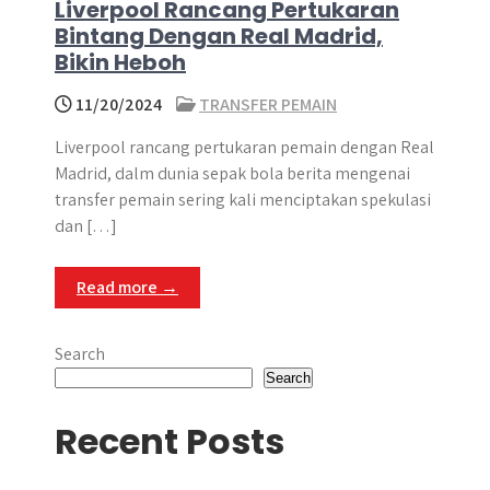
Liverpool Rancang Pertukaran
Bintang Dengan Real Madrid,
Bikin Heboh
11/20/2024
TRANSFER PEMAIN
Liverpool rancang pertukaran pemain dengan Real
Madrid, dalm dunia sepak bola berita mengenai
transfer pemain sering kali menciptakan spekulasi
dan […]
Read more →
Search
Search
Recent Posts