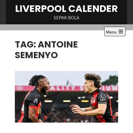
Skip
LIVERPOOL CALENDER
to
content
SEPAK BOLA
Menu
Open
TAG:
ANTOINE
the
main
menu
SEMENYO