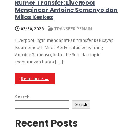
Rumor Transfer: Liverpool
Mengincar Antoine Semenyo dan
Milos Kerkez
03/30/2025
TRANSFER PEMAIN
Liverpool ingin mendapatkan transfer bek sayap
Bournemouth Milos Kerkez atau penyerang
Antoine Semenyo, kata The Sun, dan ingin
menurunkan harga […]
Read more →
Search
Search
Recent Posts