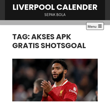
Skip
LIVERPOOL CALENDER
to
content
SEPAK BOLA
Menu
Open
TAG:
AKSES APK
the
main
menu
GRATIS SHOTSGOAL