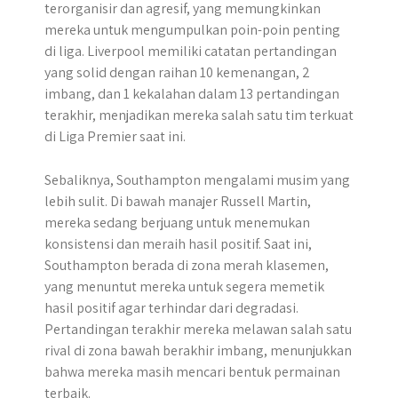
terorganisir dan agresif, yang memungkinkan
mereka untuk mengumpulkan poin-poin penting
di liga. Liverpool memiliki catatan pertandingan
yang solid dengan raihan 10 kemenangan, 2
imbang, dan 1 kekalahan dalam 13 pertandingan
terakhir, menjadikan mereka salah satu tim terkuat
di Liga Premier saat ini.
Sebaliknya, Southampton mengalami musim yang
lebih sulit. Di bawah manajer Russell Martin,
mereka sedang berjuang untuk menemukan
konsistensi dan meraih hasil positif. Saat ini,
Southampton berada di zona merah klasemen,
yang menuntut mereka untuk segera memetik
hasil positif agar terhindar dari degradasi.
Pertandingan terakhir mereka melawan salah satu
rival di zona bawah berakhir imbang, menunjukkan
bahwa mereka masih mencari bentuk permainan
terbaik.