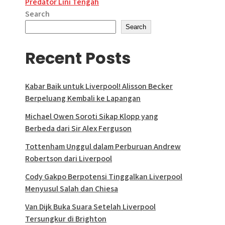
Predator Lini Tengah
Search
Search
Recent Posts
Kabar Baik untuk Liverpool! Alisson Becker
Berpeluang Kembali ke Lapangan
Michael Owen Soroti Sikap Klopp yang
Berbeda dari Sir Alex Ferguson
Tottenham Unggul dalam Perburuan Andrew
Robertson dari Liverpool
Cody Gakpo Berpotensi Tinggalkan Liverpool
Menyusul Salah dan Chiesa
Van Dijk Buka Suara Setelah Liverpool
Tersungkur di Brighton