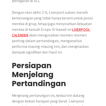
r
Dengan skor akhir 2-0, Liverpool sukses meraih
kemenangan yang tidak hanya berarti untuk posisi
mereka di grup, tetapi juga menyiratkan kekuatan
mereka di kancah Eropa.​ Di bawah ini
LIVERPOOL
CALENDER
akan menguraikan momen-momen
penting dalam pertandingan, menganalisis
performa masing-masing tim, dan menjelaskan
dampak signifikan dari hasil ini.
Persiapan
Menjelang
Pertandingan
Menjelang pertarungan ini, kedua tim datang
dengan beban harapan yang berat. Liverpool