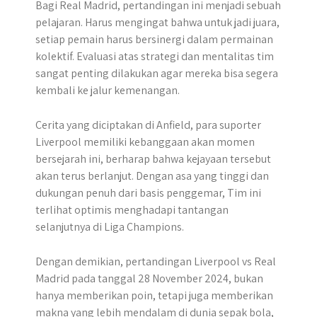
Bagi Real Madrid, pertandingan ini menjadi sebuah
pelajaran. Harus mengingat bahwa untuk jadi juara,
setiap pemain harus bersinergi dalam permainan
kolektif. Evaluasi atas strategi dan mentalitas tim
sangat penting dilakukan agar mereka bisa segera
kembali ke jalur kemenangan.
Cerita yang diciptakan di Anfield, para suporter
Liverpool memiliki kebanggaan akan momen
bersejarah ini, berharap bahwa kejayaan tersebut
akan terus berlanjut. Dengan asa yang tinggi dan
dukungan penuh dari basis penggemar, Tim ini
terlihat optimis menghadapi tantangan
selanjutnya di Liga Champions.
Dengan demikian, pertandingan Liverpool vs Real
Madrid pada tanggal 28 November 2024, bukan
hanya memberikan poin, tetapi juga memberikan
makna yang lebih mendalam di dunia sepak bola,