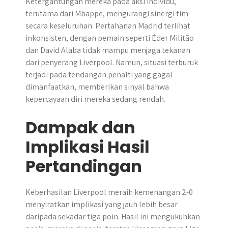
Ketergantungan mereka pada aksi individu,
terutama dari Mbappe, mengurangi sinergi tim
secara keseluruhan. Pertahanan Madrid terlihat
inkonsisten, dengan pemain seperti Éder Militão
dan David Alaba tidak mampu menjaga tekanan
dari penyerang Liverpool. Namun, situasi terburuk
terjadi pada tendangan penalti yang gagal
dimanfaatkan, memberikan sinyal bahwa
kepercayaan diri mereka sedang rendah.
Dampak dan
Implikasi Hasil
Pertandingan
Keberhasilan Liverpool meraih kemenangan 2-0
menyiratkan implikasi yang jauh lebih besar
daripada sekadar tiga poin. Hasil ini mengukuhkan