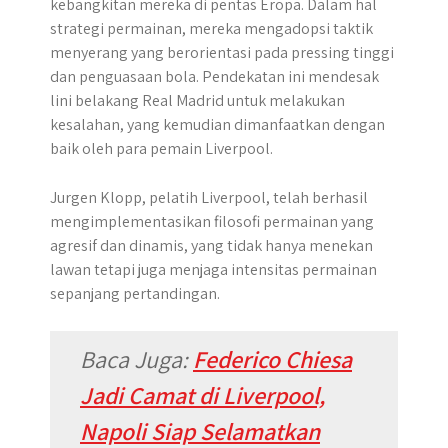
kebangkitan mereka di pentas Eropa. Dalam hal
strategi permainan, mereka mengadopsi taktik
menyerang yang berorientasi pada pressing tinggi
dan penguasaan bola. Pendekatan ini mendesak
lini belakang Real Madrid untuk melakukan
kesalahan, yang kemudian dimanfaatkan dengan
baik oleh para pemain Liverpool.
Jurgen Klopp, pelatih Liverpool, telah berhasil
mengimplementasikan filosofi permainan yang
agresif dan dinamis, yang tidak hanya menekan
lawan tetapi juga menjaga intensitas permainan
sepanjang pertandingan.
Baca Juga:
Federico Chiesa
Jadi Camat di Liverpool,
Napoli Siap Selamatkan